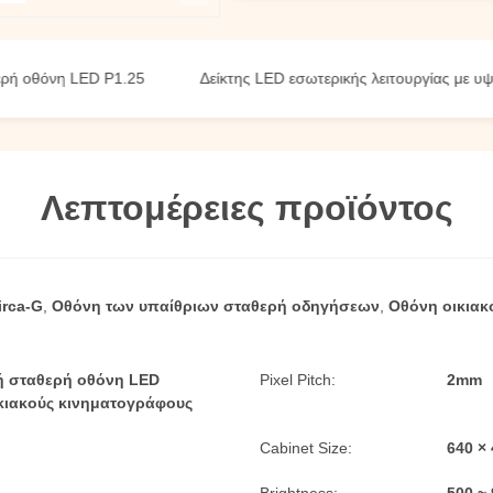
όνη LED P1.25
Δείκτης LED εσωτερικής λειτουργίας με υψηλή 
Λεπτομέρειες προϊόντος
irca-G
,
Οθόνη των υπαίθριων σταθερή οδηγήσεων
,
Οθόνη οικιακ
κή σταθερή οθόνη LED
Pixel Pitch:
2mm
ικιακούς κινηματογράφους
Cabinet Size:
640 ×