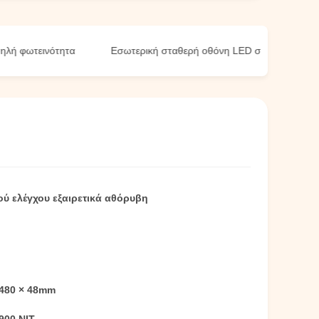
φωτεινότητα
Εσωτερική σταθερή οθόνη LED στο στάδιο
Ε
ού ελέγχου εξαιρετικά αθόρυβη
 480 × 48mm