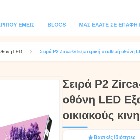
ΡΊΠΟΥ ΕΜΕΊΣ
BLOGS
ΜΑΣ ΕΛΆΤΕ ΣΕ ΕΠΑΦΉ
 Οθόνη LED
Σειρά P2 Zirca-G Εξωτερική σταθερή οθόνη L
Σειρά P2 Zirc
Σειρά P2 Zirc
οθόνη LED Εξα
οθόνη LED Εξα
οικιακούς κι
οικιακούς κι
Βασικές Ιδιότητες