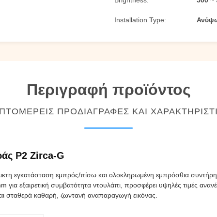
Brightness:
500 ~ 
Installation Type:
Ανύψω
Περιγραφή προϊόντος
ΠΤΟΜΕΡΕΊΣ ΠΡΟΔΙΑΓΡΑΦΈΣ ΚΑΙ ΧΑΡΑΚΤΗΡΙΣΤ
άς P2 Zirca-G
λικτη εγκατάσταση εμπρός/πίσω και ολοκληρωμένη εμπρόσθια συντήρη
m για εξαιρετική συμβατότητα ντουλάπι, προσφέρει υψηλές τιμές αναν
 και σταθερά καθαρή, ζωντανή αναπαραγωγή εικόνας.