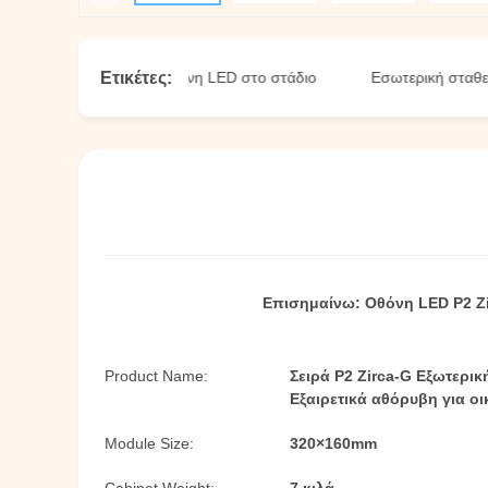
Ετικέτες:
ωτερική σταθερή οθόνη LED στο στάδιο
Εσωτερική σταθερή οθ
Επισημαίνω:
Οθόνη LED P2 Z
Product Name:
Σειρά P2 Zirca-G Εξωτερι
Εξαιρετικά αθόρυβη για ο
Module Size:
320×160mm