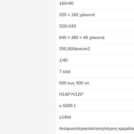
160×80
320 × 160 χιλιοστά
320×240
640 × 480 × 48 χιλιοστά
250,000dots/m2
1/40
7 κιλά
500 έως 900 νιτ
H140°/V120°
≥ 5000:1
≥14bit
Ανύψωση/εγκατάσταση/κίτρινη κρεμάλα