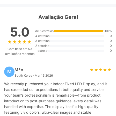
Avaliação Geral
5.0
de 5 estrelas
100%
4 estrelas
0
3 estrelas
0
★★★★★
★★★★★
2 estrelas
0
Com base em 50
1 estrela
0
avaliações recentes
M*n
★★★★★
★★★★★
M
South Korea · Mar 15.2026
We recently purchased your Indoor Fixed LED Display, and it
has exceeded our expectations in both quality and service.
Your team’s professionalism is remarkable—from product
introduction to post-purchase guidance, every detail was
handled with expertise. The display itself is high-quality,
featuring vivid colors, ultra-clear images and stable