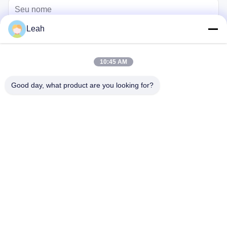
Leah
10:45 AM
Good day, what product are you looking for?
Enviar
casa
Produtos
vídeos
Sobre nós
Excursão da fábrica
Controle da qualidade
Contacte-nos
Peça umas citações
Blogue