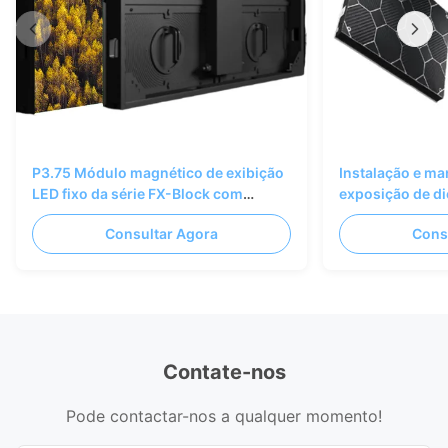
P3.75 Módulo magnético de exibição
Instalação e ma
LED fixo da série FX-Block com
exposição de di
conceção de fechadura para
fixa exterior da
Consultar Agora
Cons
interiores
Contate-nos
Pode contactar-nos a qualquer momento!