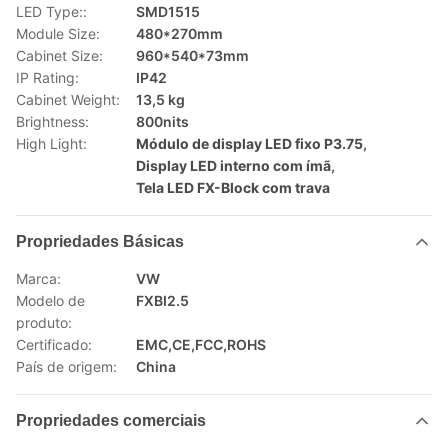
LED Type::
SMD1515
Module Size:
480*270mm
Cabinet Size:
960*540*73mm
IP Rating:
IP42
Cabinet Weight:
13,5 kg
Brightness:
800nits
High Light:
Módulo de display LED fixo P3.75
,
Display LED interno com ímã
,
Tela LED FX-Block com trava
Propriedades Básicas
Marca:
VW
Modelo de
FXBI2.5
produto:
Certificado:
EMC,CE,FCC,ROHS
País de origem:
China
Propriedades comerciais