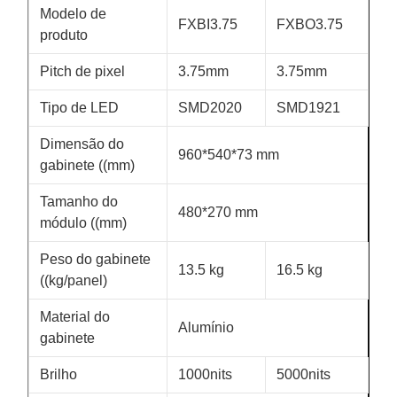
Modelo de
FXBI3.75
FXBO3.75
produto
Pitch de pixel
3.75mm
3.75mm
Tipo de LED
SMD2020
SMD1921
Dimensão do
960*540*73 mm
gabinete ((mm)
Tamanho do
480*270 mm
módulo ((mm)
Peso do gabinete
13.5 kg
16.5 kg
((kg/panel)
Material do
Alumínio
gabinete
Brilho
1000nits
5000nits