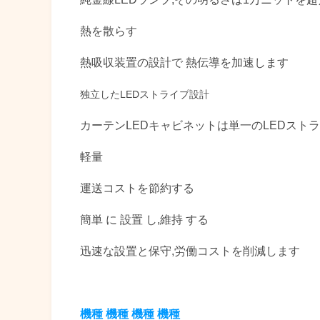
熱を散らす
熱吸収装置の設計で 熱伝導を加速します
独立したLEDストライプ設計
カーテンLEDキャビネットは単一のLEDスト
軽量
運送コストを節約する
簡単 に 設置 し,維持 する
迅速な設置と保守,労働コストを削減します
機種 機種 機種 機種