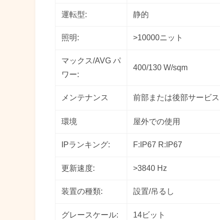
運転型:
静的
照明:
>10000ニット
マックス/AVG パ
400/130 W/sqm
ワー:
メンテナンス
前部または後部サービス
環境
屋外での使用
IPランキング:
F:IP67 R:IP67
更新速度:
>3840 Hz
装置の種類:
設置/吊るし
グレースケール:
14ビット