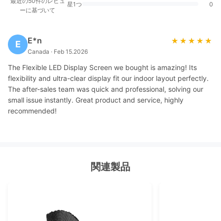
最近の50件のレビュ
星1つ
0
ーに基づいて
E*n
★★★★★
★★★★★
E
Canada · Feb 15.2026
The Flexible LED Display Screen we bought is amazing! Its
flexibility and ultra-clear display fit our indoor layout perfectly.
The after-sales team was quick and professional, solving our
small issue instantly. Great product and service, highly
recommended!
関連製品