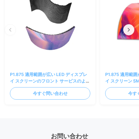
P1.875 適用範囲が広い LED ディスプレ
P1.875 適用範
イ スクリーンのフロント サービスのよい
イ スクリーン SMD1
熱放散 3840 Hz
Creative Desig
今すぐ問い合わせ
今す
お問い合わせ