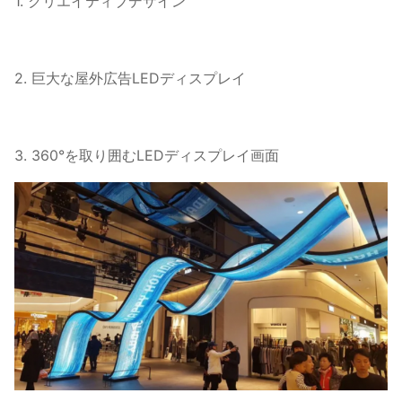
1. クリエイティブデザイン
イ
ズ：
2. 巨大な屋外広告LEDディスプレイ
モジ
ュー
0.215 kg
0.203 kg
0.195 kg
0.2
ル重
3. 360°を取り囲むLEDディスプレイ画面
量：
キャ
ビネ
ット
塗装鉄
塗装鉄
塗装鉄
塗
材
質：
駆動
タイ
1/48
1/38
1/36
1/3
プ：