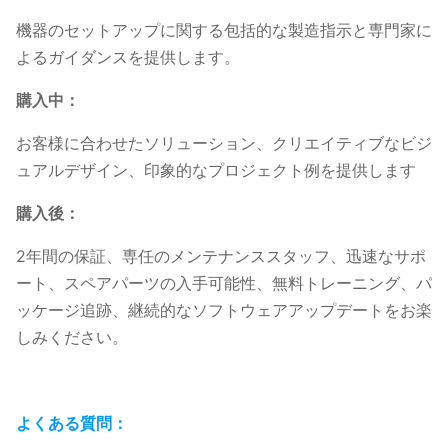
リフ
機器のセットアップに関する包括的な製造指示と専門家に
レッ
よるガイダンスを提供します。
シュ
>3840 Hz
>3840 Hz
>3840 Hz
>38
レー
購入中：
ト：
お客様に合わせたソリューション、クリエイティブなビジ
設置
ュアルデザイン、印象的なプロジェクト例を提供します
マウント/吊
マウント/吊
マウント/吊
マウ
タイ
り下げ
り下げ
り下げ
り
購入後：
プ：
2年間の保証、専任のメンテナンススタッフ、迅速なサポ
グレ
ート、スペアパーツの入手可能性、無料トレーニング、パ
ース
14 bit
14 bit
14 bit
14 b
ッケージ追跡、継続的なソフトウェアアップデートをお楽
ケー
しみください。
ル：
視野
H:140°；
H:140°；
H:140°；
H:1
角：
V:140°
V:140°
V:140°
V:1
よくある質問：