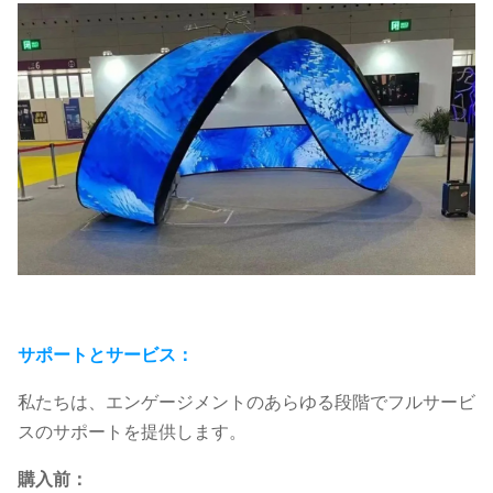
輝
600-1000
600-1000
600-1000
600
度：
ニット
ニット
ニット
ニ
最大
電
19 /個
19 W/個
19 W/個
19
力：
メン
フロント＆
フロント＆
フロント＆
フ
テナ
リアサービ
リアサービ
リアサービ
リ
ン
ス
ス
ス
ス
ス：
環
サポートとサービス：
屋内使用
屋内使用
屋内使用
屋
境：
私たちは、エンゲージメントのあらゆる段階でフルサービ
IP定
F: IP20, R:
F: IP20, R:
F: IP20, R:
F: I
スのサポートを提供します。
格：
IP20
IP20
IP20
IP2
購入前：