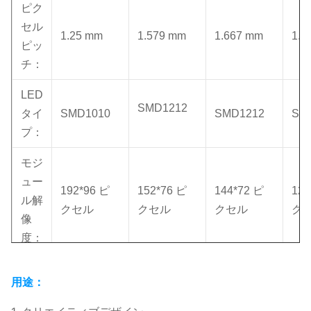
ピク
セル
1.25 mm
1.579 mm
1.667 mm
1.8
ピッ
チ：
LED
SMD1212
タイ
SMD1010
SMD1212
SM
プ：
モジ
ュー
192*96 ピ
152*76 ピ
144*72 ピ
128
ル解
クセル
クセル
クセル
ク
像
度：
モジ
用途：
ュー
ルサ
240*120mm
240*120mm
240*120mm
24