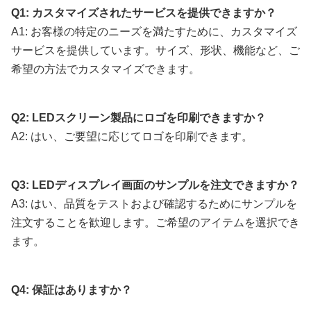
動作
-40℃～
-40℃～
-40℃～
-4
Q1: カスタマイズされたサービスを提供できますか？
温
+60℃
+60℃
+60℃
+6
A1:
お客様の特定のニーズを満たすために、カスタマイズ
度：
サービスを提供しています。サイズ、形状、機能など、ご
希望の方法でカスタマイズできます。
動作
10%～90%
10%～90%
10%～90%
10
湿
RH
RH
RH
RH
度：
Q2: LEDスクリーン製品にロゴを印刷できますか？
A2: はい、ご要望に応じてロゴを印刷できます。
Q3: LEDディスプレイ画面のサンプルを注文できますか？
A3: はい、品質をテストおよび確認するためにサンプルを
注文することを歓迎します。ご希望のアイテムを選択でき
ます。
Q4: 保証はありますか？