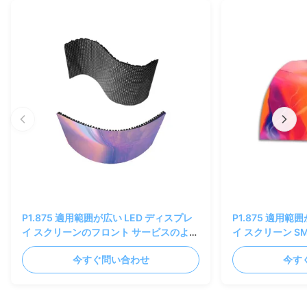
P1.875 適用範囲が広い LED ディスプレ
P1.875 適用範
イ スクリーンのフロント サービスのよい
イ スクリーン SMD1
熱放散 3840 Hz
Creative Desig
今すぐ問い合わせ
今す