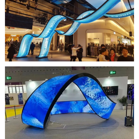
装置の種類:
マウント
グレースケール:
14ビット
視角:
H:140° V:140°
動作温度:
-20°C~+50°C
動作湿度:
10%~90% RH