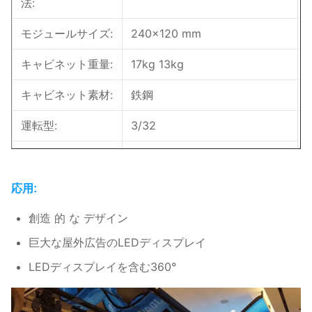
法:
モジュールサイズ:
240×120 mm
キャビネット重量:
17kg 13kg
キャビネット素材:
鉄鋼
運転型:
3/32
照明:
600ニット
マックス/AVG パ
応用:
760/280w/m
ワー:
創造 的 な デザイン
メンテナンス
前線サービス
巨大な屋外広告のLEDディスプレイ
IPランキング:
IP20
LEDディスプレイを含む360°
更新速度:
>3840 Hz