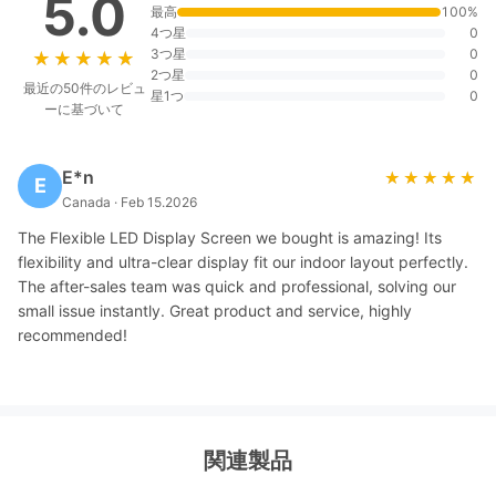
5.0
最高
100%
4つ星
0
3つ星
0
★★★★★
★★★★★
2つ星
0
最近の50件のレビュ
星1つ
0
ーに基づいて
E*n
★★★★★
★★★★★
E
Canada · Feb 15.2026
The Flexible LED Display Screen we bought is amazing! Its
flexibility and ultra-clear display fit our indoor layout perfectly.
The after-sales team was quick and professional, solving our
small issue instantly. Great product and service, highly
recommended!
関連製品