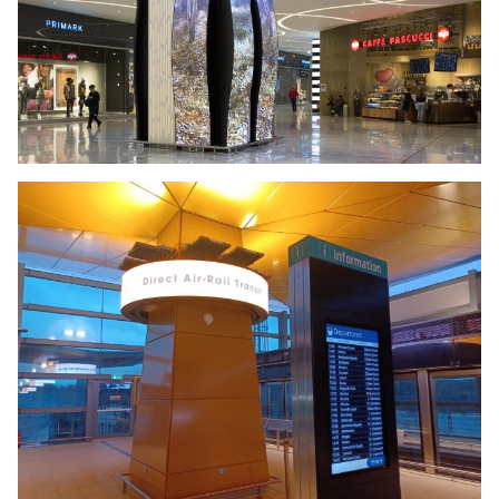
installazione:
Sospensione
Sospensione
Sospension
Scala di grigi:
14 bit
14 bit
14 bit
Angolo di
O:140°；
O:140°；
O:140°；
visione:
V:140°
V:140°
V:140°
Temperatura
-40℃~+60℃
-40℃~+60℃
-40℃~+60
operativa:
Umidità
10%~90%
10%~90%
10%~90%
operativa:
RH
RH
RH