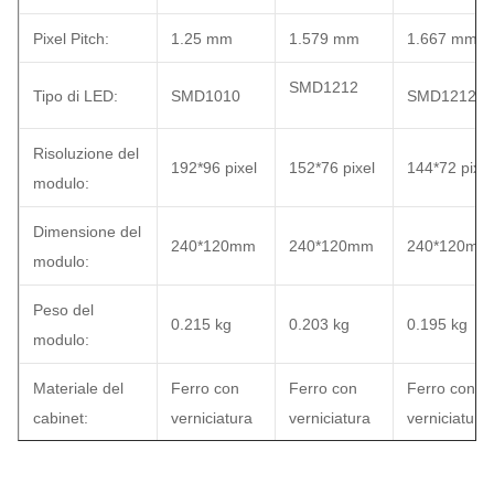
Pixel Pitch:
1.25 mm
1.579 mm
1.667 mm
SMD1212
Tipo di LED:
SMD1010
SMD1212
Risoluzione del
192*96 pixel
152*76 pixel
144*72 pixel
modulo:
Dimensione del
240*120mm
240*120mm
240*120mm
modulo:
Peso del
0.215 kg
0.203 kg
0.195 kg
modulo:
Materiale del
Ferro con
Ferro con
Ferro con
cabinet:
verniciatura
verniciatura
verniciatura
Tipo di guida:
1/48
1/38
1/36