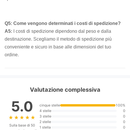
Q5: Come vengono determinati i costi di spedizione?
A5:
I costi di spedizione dipendono dal peso e dalla
destinazione. Scegliamo il metodo di spedizione più
conveniente e sicuro in base alle dimensioni del tuo
ordine.
Valutazione complessiva
5.0
cinque stelle
100%
4 stelle
0
3 stelle
0
★★★★★
★★★★★
2 stelle
0
Sulla base di 50
1 stella
0