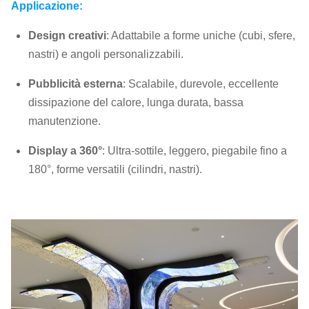
Applicazione:
600-1000
600-1000
600-1000
Luminosità:
nits
nits
nits
Design creativi
: Adattabile a forme uniche (cubi, sfere,
nastri) e angoli personalizzabili.
Potenza
19 w/pcs
19 w/pcs
19 w/pcs
massima:
Pubblicità esterna
: Scalabile, durevole, eccellente
dissipazione del calore, lunga durata, bassa
Assistenza
Assistenza
Assistenza
manutenzione.
Manutenzione:
frontale e
frontale e
frontale e
posteriore
posteriore
posteriore
Display a 360°
: Ultra-sottile, leggero, piegabile fino a
180°, forme versatili (cilindri, nastri).
Ambiente:
Uso interno
Uso interno
Uso interno
F: IP20, R:
F: IP20, R:
F: IP20, R:
Grado IP:
IP20
IP20
IP20
Frequenza di
>3840 Hz
>3840 Hz
>3840 Hz
aggiornamento:
Tipo di
Montaggio /
Montaggio /
Montaggio /