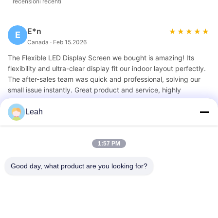
recensioni recenti
E*n
★★★★★
★★★★★
E
Canada · Feb 15.2026
The Flexible LED Display Screen we bought is amazing! Its
flexibility and ultra-clear display fit our indoor layout perfectly.
The after-sales team was quick and professional, solving our
small issue instantly. Great product and service, highly
recommended!
Leah
1:57 PM
Prodotti correlati
Good day, what product are you looking for?