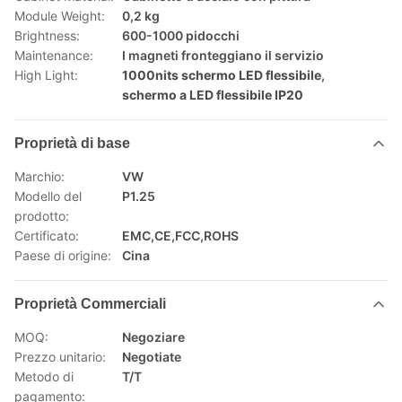
Module Weight:
0,2 kg
Brightness:
600-1000 pidocchi
Maintenance:
I magneti fronteggiano il servizio
High Light:
1000nits schermo LED flessibile
,
schermo a LED flessibile IP20
Proprietà di base
Marchio:
VW
Modello del
P1.25
prodotto:
Certificato:
EMC,CE,FCC,ROHS
Paese di origine:
Cina
Proprietà Commerciali
MOQ:
Negoziare
Prezzo unitario:
Negotiate
Metodo di
T/T
pagamento: