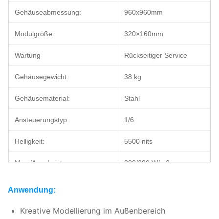
Gehäuseabmessung:
960x960mm
Modulgröße:
320×160mm
Wartung
Rückseitiger Service
Gehäusegewicht:
38 kg
Gehäusematerial:
Stahl
Ansteuerungstyp:
1/6
Helligkeit:
5500 nits
Max./Avg. Leistung:
800/280 W/m2
Umgebung:
Außenbereich
Anwendung:
IP-Schutzart:
IP65
Kreative Modellierung im Außenbereich