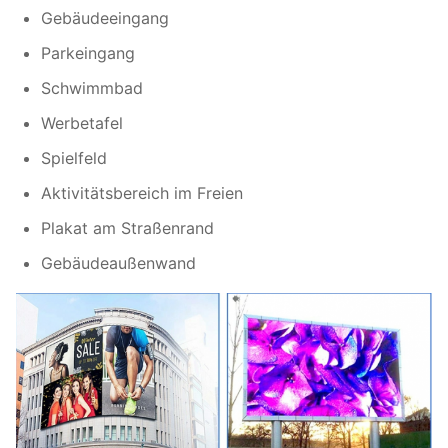
Gebäudeeingang
Bildwiederholfrequenz:
>1920 Hz
Parkeingang
Montage
Schwimmbad
Installationsart:
/Aufhängung
Werbetafel
Spielfeld
Graustufe:
14 Bit
Aktivitätsbereich im Freien
Betrachtungswinkel:
H:140°；V:120°
Plakat am Straßenrand
Betriebstemperatur:
Außenbereich
Gebäudeaußenwand
Betriebsfeuchtigkeit:
10%~90% RH