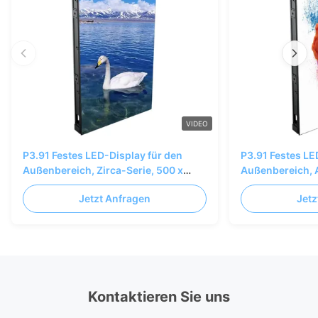
VIDEO
P3.91 Festes LED-Display für den
P3.91 Festes LE
Außenbereich, Zirca-Serie, 500 x
Außenbereich, 
1000 mm, für kreatives Modellieren
Zirca-Serie, 50
Jetzt Anfragen
Jetz
im Freien
Kontaktieren Sie uns