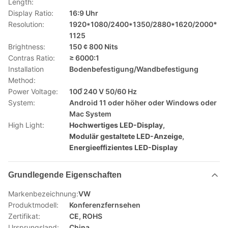
Length:
Display Ratio:
16:9 Uhr
Resolution:
1920*1080/2400*1350/2880*1620/2000*
1125
Brightness:
150 ¢ 800 Nits
Contras Ratio:
≥ 6000:1
Installation
Bodenbefestigung/Wandbefestigung
Method:
Power Voltage:
100 ̊240 V 50/60 Hz
System:
Android 11 oder höher oder Windows oder
Mac System
High Light:
Hochwertiges LED-Display
,
Modulär gestaltete LED-Anzeige
,
Energieeffizientes LED-Display
Grundlegende Eigenschaften
Markenbezeichnung:
VW
Produktmodell:
Konferenzfernsehen
Zertifikat:
CE, ROHS
Ursprungsland:
China