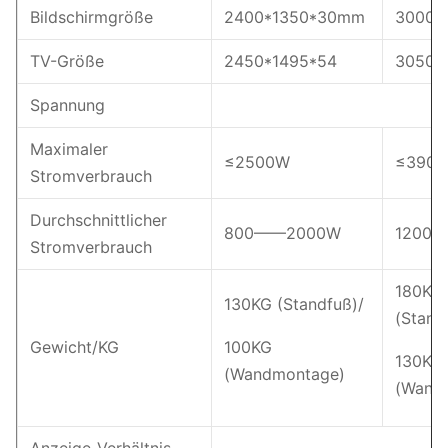
Bildschirmgröße
2400*1350*30mm
3000*
TV-Größe
2450*1495*54
3050*
Spannung
Maximaler
≤2500W
≤390
Stromverbrauch
Durchschnittlicher
800——2000W
1200
Stromverbrauch
180KG
130KG (Standfuß)/
(Stand
Gewicht/KG
100KG
130KG
(Wandmontage)
(Wand