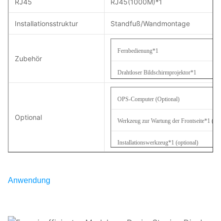
RJ45
RJ45(1000M)*1
Installationsstruktur
Standfuß/Wandmontage
Fernbedienung*1
Zubehör
Drahtloser Bildschirmprojektor*1
Klebestiftantenne*3
OPS-Computer (Optional)
Externes Netzkabel (3 Meter)*1
Optional
Werkzeug zur Wartung der Frontseite*1 (opt
Installationswerkzeug*1 (optional)
Standfuß*1 (optional)
Anwendung
Wandhalterung*1 (optional)
Infrarotrahmen*1 (optional)