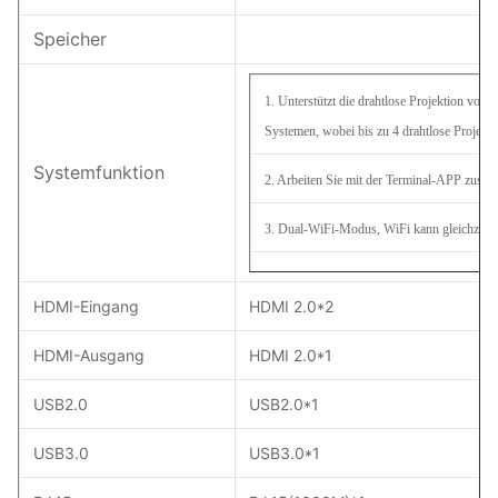
Speicher
1. Unterstützt die drahtlose Projektion vo
Systemen, wobei bis zu 4 drahtlose Projekti
Systemfunktion
2. Arbeiten Sie mit der Terminal-APP zusamm
3. Dual-WiFi-Modus, WiFi kann gleichzeit
4. Internetzugang und drahtloser Hotspot;
HDMI-Eingang
HDMI 2.0*2
5. Unterstützung der lokalen Wiedergabe v
HDMI-Ausgang
HDMI 2.0*1
6. Unterstützung der Anpassung der Bildqual
USB2.0
USB2.0*1
7. Unterstützung mit einem Klick zum Öff
USB3.0
USB3.0*1
8. Unterstützt das Schreiben und Annotiere