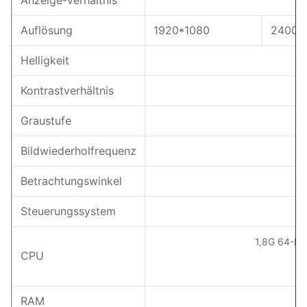
Anzeige-Verhältnis
Auflösung
1920*1080
2400*
Helligkeit
Kontrastverhältnis
Graustufe
Bildwiederholfrequenz
Betrachtungswinkel
Steuerungssystem
1,8G 64-Bi
CPU
RAM