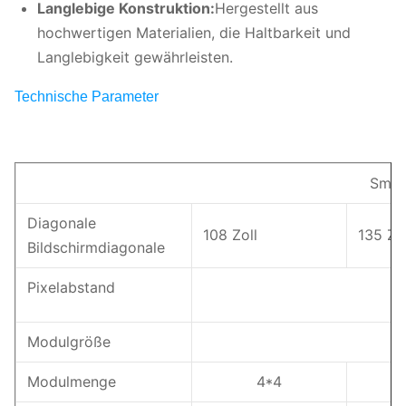
Langlebige Konstruktion:
Hergestellt aus
hochwertigen Materialien, die Haltbarkeit und
Langlebigkeit gewährleisten.
Technische Parameter
Smart 
Diagonale
108 Zoll
135 Zol
Bildschirmdiagonale
Pixelabstand
1,
Modulgröße
Modulmenge
4*4