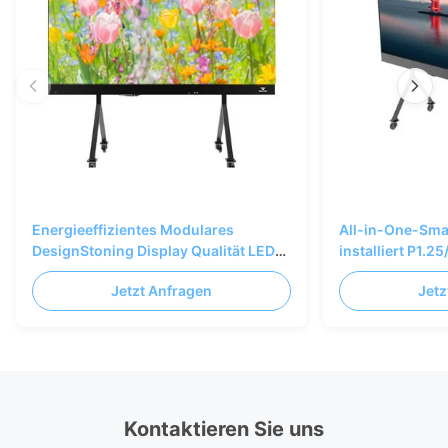
Energieeffizientes Modulares
All-in-One-Smar
DesignStoning Display Qualität LED-
installiert P1.25
Display
Pitch Bodenst
Jetzt Anfragen
Jetz
Kontaktieren Sie uns