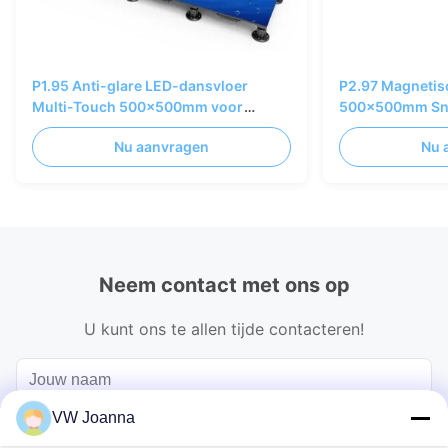
P1.95 Anti-glare LED-dansvloer
P2.97 Magnetis
Multi-Touch 500x500mm voor
500x500mm Sne
museumbedrijven
evenementenve
Nu aanvragen
Nu 
Neem contact met ons op
U kunt ons te allen tijde contacteren!
VW Joanna