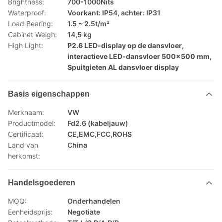
Brightness:
700-1000Nits
Waterproof:
Voorkant: IP54, achter: IP31
Load Bearing:
1.5 ~ 2.5t/m²
Cabinet Weigh:
14,5 kg
High Light:
P2.6 LED-display op de dansvloer
,
interactieve LED-dansvloer 500x500 mm
,
Spuitgieten AL dansvloer display
Basis eigenschappen
Merknaam:
VW
Productmodel:
Fd2.6 (kabeljauw)
Certificaat:
CE,EMC,FCC,ROHS
Land van
China
herkomst:
Handelsgoederen
MOQ:
Onderhandelen
Eenheidsprijs:
Negotiate