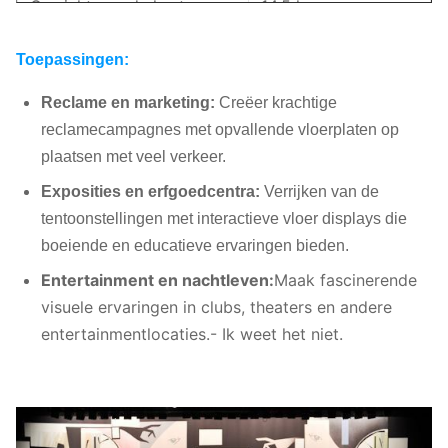
Gewicht van de kast
14.5 kg
Aluminium voor
Toepassingen:
Materiaal van de kasten
gietgieten
Reclame en marketing:
Creëer krachtige
Vermogen om te bewegen
1.5-2.5T
reclamecampagnes met opvallende vloerplaten op
plaatsen met veel verkeer.
Helderheid
700-1000 nits
Exposities en erfgoedcentra:
Verrijken van de
Max/Gemiddeld vermogen
tentoonstellingen met interactieve vloer displays die
800/280w
((m2)
boeiende en educatieve ervaringen bieden.
Entertainment en nachtleven:
Maak fascinerende
Voor: IP54 Achter:
IP-classificatie
visuele ervaringen in clubs, theaters en andere
IP31
entertainmentlocaties.
- Ik weet het niet.
Vernieuwingssnelheid
> 3840 Hz
Spoor / verstelbare
Typ van installatie
voet