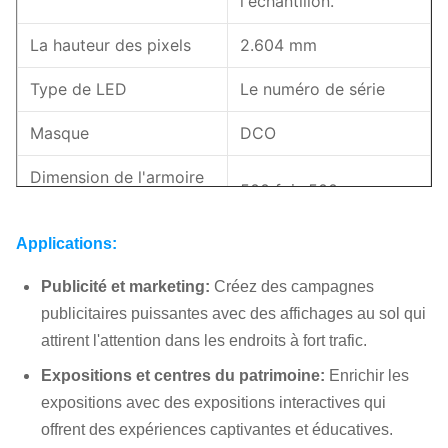
l'échantillon.
La hauteur des pixels
2.604 mm
Type de LED
Le numéro de série
Masque
DCO
Dimension de l'armoire
500 fois 500
(en mm)
Applications:
Taille du module ((mm)
250*250
Publicité et marketing:
Créez des campagnes
Poids de l'armoire
14.5 kg
publicitaires puissantes avec des affichages au sol qui
attirent l'attention dans les endroits à fort trafic.
D'aluminium moulé
Matériau des armoires
sous pression
Expositions et centres du patrimoine:
Enrichir les
expositions avec des expositions interactives qui
Résistance au
1.5-2.5T
offrent des expériences captivantes et éducatives.
chargement ((t/m2)