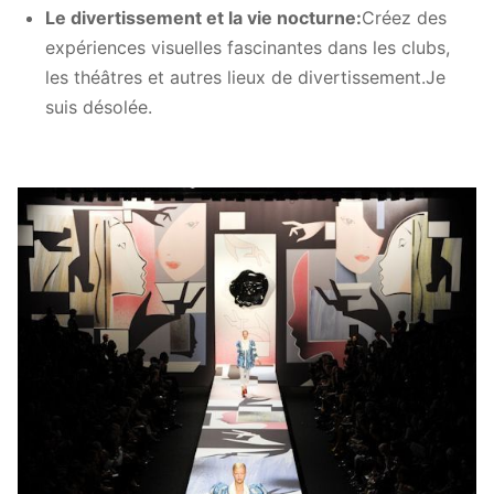
Le divertissement et la vie nocturne:
Créez des
Lumière
700 à 1000 nuits
expériences visuelles fascinantes dans les clubs,
les théâtres et autres lieux de divertissement.
Je
Pour les véhicules à
800/280w
suis désolée.
moteur à combustion
Classification de
Pour les véhicules à
propriété intellectuelle
moteur électrique:
Taux de
> 3840 Hz
rafraîchissement
Type d'installation
Relèche / pied réglable