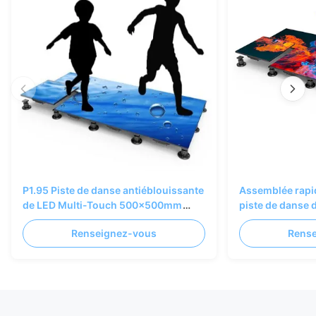
P1.95 Piste de danse antiéblouissante
Assemblée rapi
de LED Multi-Touch 500x500mm
piste de danse 
pour l'entreprise de musée
500x500mm pour
Renseignez-vous
Rens
d'événements