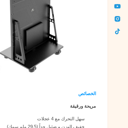
الخصائص
مريحة ورقيقة
سهل التحرك مع 4 عجلات
خفيف الوزن و ضئيل جداً (29.5 ملم سمك)