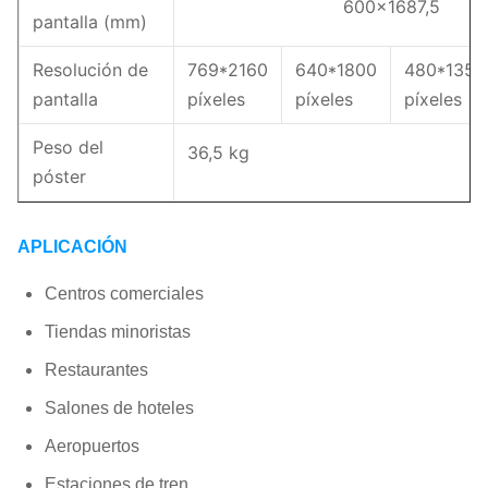
600x1687,5
pantalla (mm)
Resolución de
769*2160
640*1800
480*1350
pantalla
píxeles
píxeles
píxeles
Peso del
36,5 kg
póster
Material del
Aluminio fundido a presi
APLICACIÓN
gabinete
Centros comerciales
Mantenimiento
Servicio frontal
Tiendas minoristas
Potencia
248/87W/pc
Restaurantes
máx./prom.
Salones de hoteles
Frontal: IP54 Trasero: IP30
Aeropuertos
Clasificación IP
Estaciones de tren