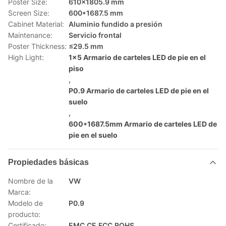
Poster Size:
610x1805.9 mm
Screen Size:
600*1687.5 mm
Cabinet Material:
Aluminio fundido a presión
Maintenance:
Servicio frontal
Poster Thickness:
≤29.5 mm
High Light:
1x5 Armario de carteles LED de pie en el
piso
,
P0.9 Armario de carteles LED de pie en el
suelo
,
600*1687.5mm Armario de carteles LED de
pie en el suelo
Propiedades básicas
Nombre de la
VW
Marca:
Modelo de
P0.9
producto:
Certificado:
EMC,CE,FCC,ROHS