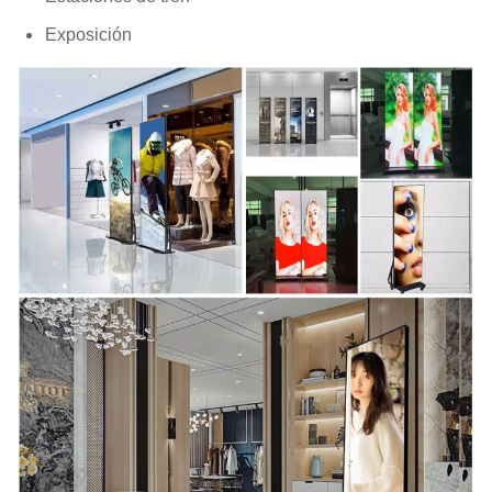
Frecuencia de
Exposición
>3840Hz
actualización
Tipo de
De pie y plegable
instalación
Escala de
16 bits
grises
Ángulo de
H:170°V:170°
visión
Temperatura
de
-20℃~+50℃
funcionamiento
Humedad de
10%-90%HR
funcionamiento