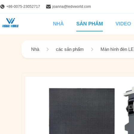
+86-0075-23052717
joanna@ledvworld.com
NHÀ
SẢN PHẨM
VIDEO
Nhà
các sản phẩm
Màn hình đèn LED