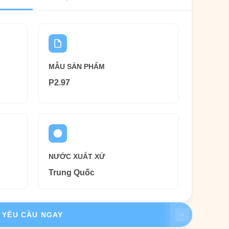
MẪU SẢN PHẨM
P2.97
NƯỚC XUẤT XỨ
Trung Quốc
YÊU CẦU NGAY