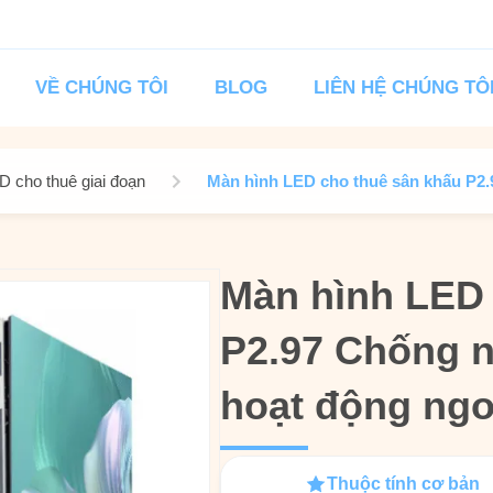
VỀ CHÚNG TÔI
BLOG
LIÊN HỆ CHÚNG TÔ
 cho thuê giai đoạn
Màn hình LED cho thuê sân khấu P2.9
Màn hình LED 
Màn hình LED 
P2.97 Chống n
P2.97 Chống n
hoạt động ngoà
hoạt động ngoà
Thuộc tính cơ bản