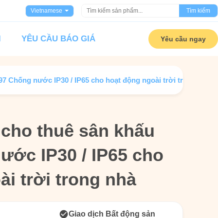
Vietnamese
Tìm kiếm
I
YÊU CẦU BÁO GIÁ
Yêu cầu ngay
7 Chống nước IP30 / IP65 cho hoạt động ngoài trời trong nhà
cho thuê sân khấu
cho thuê sân khấu
ước IP30 / IP65 cho
ước IP30 / IP65 cho
i trời trong nhà
i trời trong nhà
Giao dịch Bất động sản