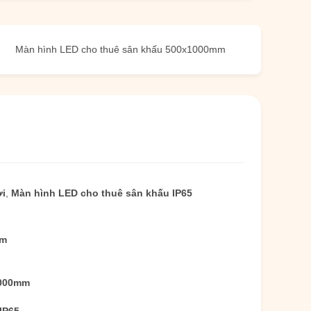
hình LED cho thuê sân khấu 500x1000mm
Cho thuê bảng điều 
ời
,
Màn hình LED cho thuê sân khấu IP65
mm
1000mm