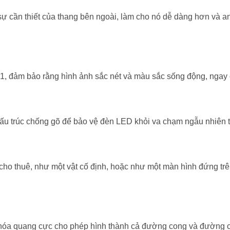
ỏ sự cần thiết của thang bên ngoài, làm cho nó dễ dàng hơn và a
 1, đảm bảo rằng hình ảnh sắc nét và màu sắc sống động, ngay 
cấu trúc chống gõ để bảo vệ đèn LED khỏi va chạm ngẫu nhiên tr
ho thuê, như một vật cố định, hoặc như một màn hình đứng trên
hóa quang cực cho phép hình thành cả đường cong và đường c