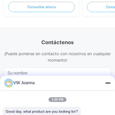
Transparencia flexible 85%
exhibición de p
Consultar ahora
Cons
Contáctenos
¡Puede ponerse en contacto con nosotros en cualquier
momento!
VW Joanna
1:00 PM
Good day, what product are you looking for?