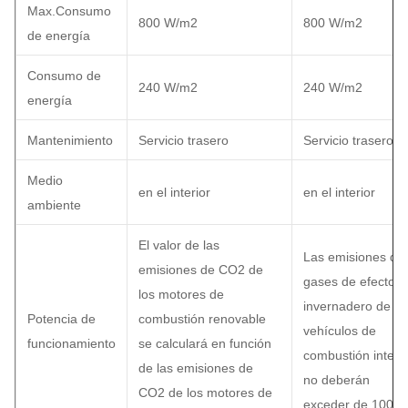
Max.Consumo
800 W/m2
800 W/m2
de energía
Consumo de
240 W/m2
240 W/m2
energía
Mantenimiento
Servicio trasero
Servicio trasero
Medio
en el interior
en el interior
ambiente
El valor de las
Las emisiones de
emisiones de CO2 de
gases de efecto
los motores de
invernadero de lo
Potencia de
combustión renovable
vehículos de
funcionamiento
se calculará en función
combustión intern
de las emisiones de
no deberán
CO2 de los motores de
exceder de 100 V.