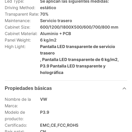
Led Type:
Se aplican las siguientes medidas:
Driving Method:
estático
Transparent Rate:
70%
Maintenance:
Servicio trasero
Cabinet Size:
600/1200/1800X500/600/700/800 mm
Cabinet Material:
Aluminio + PCB
Panel Weight:
6 kg/m2
High Light:
Pantalla LED transparente de servicio
trasero
,
Pantalla LED transparente de 6 kg/m2
,
P3.9 Pantalla LED transparente y
holográfica
Propiedades básicas
Nombre de la
VW
Marca:
Modelo de
P3.9
producto:
Certificado:
EMC,CE,FCC,ROHS
País natal:
CN