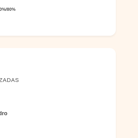
0%/80%
IZADAS
dro