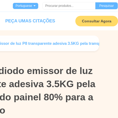
Portuguese
Pesquisar
PEÇA UMAS CITAÇÕES
Consultar Agora
ssor de luz P8 transparente adesiva 3.5KG pela transparência d
diodo emissor de luz
diodo emissor de luz
te adesiva 3.5KG pela
te adesiva 3.5KG pela
do painel 80% para a
do painel 80% para a
ro
ro