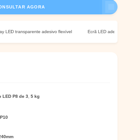
ONSULTAR AGORA
transparente adesivo flexível
Ecrã LED adesivo 240x1000mm
o LED P8 de 3
,
5 kg
/P10
*240mm