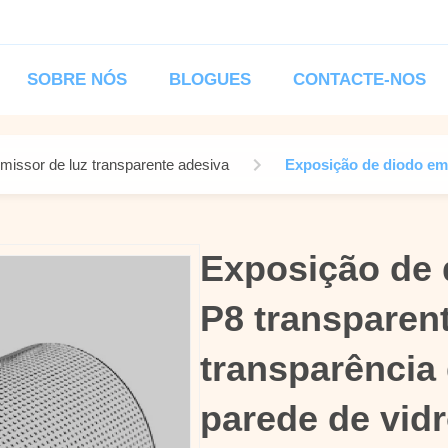
SOBRE NÓS
BLOGUES
CONTACTE-NOS
missor de luz transparente adesiva
Exposição de diodo emi
Exposição de 
Exposição de 
P8 transparen
P8 transparen
transparência 
transparência 
parede de vid
parede de vid