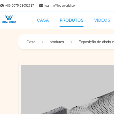
+86-0075-23052717
joanna@ledvworld.com
CASA
PRODUTOS
VÍDEOS
Casa
produtos
Exposição de diodo e