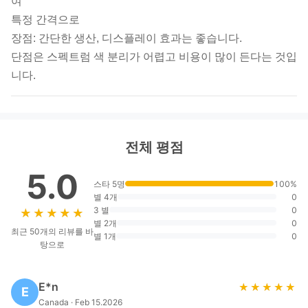
여
특정 간격으로
장점: 간단한 생산, 디스플레이 효과는 좋습니다.
단점은 스펙트럼 색 분리가 어렵고 비용이 많이 든다는 것입
니다.
전체 평점
5.0
스타 5명
100%
별 4개
0
3 별
0
★★★★★
★★★★★
별 2개
0
최근 50개의 리뷰를 바
별 1개
0
탕으로
E*n
★★★★★
★★★★★
E
Canada · Feb 15.2026