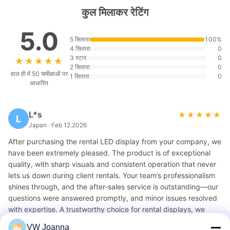
कुल मिलाकर रेटिंग
5.0
5 सितारा
100%
4 सितारा
0
3 स्टार
0
★★★★★
★★★★★
2 सितारा
0
हाल ही में 50 समीक्षाओं पर
1 सितारा
0
आधारित
L*s
★★★★★
★★★★★
L
Japan · Feb 12.2026
After purchasing the rental LED display from your company, we
have been extremely pleased. The product is of exceptional
quality, with sharp visuals and consistent operation that never
lets us down during client rentals. Your team’s professionalism
shines through, and the after-sales service is outstanding—our
questions were answered promptly, and minor issues resolved
with expertise. A trustworthy choice for rental displays, we
highly recommend your products and service!
VW Joanna