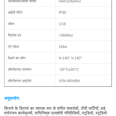
अधिकतम/औसत शक्ति
560/224w/m2
आईपी रेटिंग
IP30
स्कैन
1/16
रीफ्रेश दर
>3840hz
ग्रे स्केल
16bit
देखने का कोण
H:140°;V:140°
ऑपरेशनल तापमान
-20°C±50°C
ऑपरेशनल आर्द्रता
10%-80%RH
अनुप्रयोग:
किराये के डिस्प्ले का व्यापक रूप से संगीत समारोहों, टीवी पार्टियों, बड़े
मनोरंजन कार्यक्रमों, वाणिज्यिक प्रदर्शनी गतिविधियों, स्टूडियो, स्टूडियो