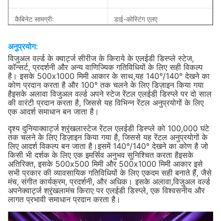
कैबिनेट सामग्रीः
डाई-कोस्टिंग एलए
चमकः
1000 रातें
अनुप्रयोग:
विजुअल वर्ल्ड के क्वार्ट्ज सीरीज के किराये के एलईडी डिस्प्ले स्टेज,
अधिकतम/औसत शक्ति:
560/224W/m2
कॉन्सर्ट, प्रदर्शनी और अन्य वाणिज्यिक गतिविधियों के लिए सही विकल्प
है। इसके 500x1000 मिमी आकार के साथ,यह 140°/140° देखने का
कोण प्रदान करता है और 100° तक चलने के लिए डिज़ाइन किया गया
रखरखावः
सामने/पीछे सेवा
हैइसके अलावा विजुअल वर्ल्ड अपने स्टेज रेंटल एलईडी डिस्प्ले पर दो साल
की वारंटी प्रदान करता है, जिससे यह विभिन्न रेंटल अनुप्रयोगों के लिए
पर्यावरण:
इनडोर उपयोग
एक आदर्श समाधान बन जाता है।
दृश्य दुनिया
आईपी रेटिंगः
क्वार्ट्ज श्रृंखला
स्टेज रेंटल एलईडी डिस्प्ले को 100,000 घंटे
IP30
तक चलने के लिए डिज़ाइन किया गया है, जिससे यह रेंटल अनुप्रयोगों के
लिए आदर्श विकल्प बन जाता है।इसमें 140°/140° देखने का कोण है जो
ताज़ा दरः
>3840 हर्ट्ज
किसी भी दर्शक के लिए एक इमर्सिव अनुभव सुनिश्चित करता हैइसके
अतिरिक्त, इसके 500x500 मिमी और 500x1000 मिमी आकार इसे
स्थापना का प्रकारः
लटकाना/स्टैकिंग
सभी प्रकार की व्यावसायिक गतिविधियों के लिए एकदम सही बनाते हैं, जैसे
मंच, संगीत कार्यक्रम, प्रदर्शनी, और अधिक। इसके अलावा,विजुअल वर्ल्ड
अपने
क्वार्ट्ज श्रृंखला
मंच किराए पर एलईडी डिस्प्ले, एक विश्वसनीय और
ग्रे स्केल:
14 बिट्स
लागत प्रभावी समाधान प्रदान करता है।
देखने का कोणः
H:140°; V:140°