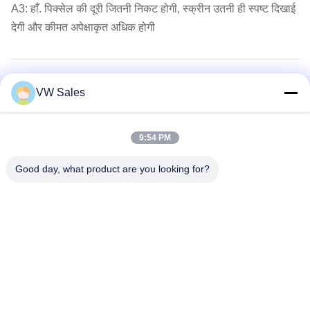
A3: हाँ. पिक्सेल की दूरी जितनी निकट होगी, स्क्रीन उतनी ही स्पष्ट दिखाई
देगी और कीमत अपेक्षाकृत अधिक होगी
VW Sales
कुल मिलाकर रेटिंग
5.0
9:54 PM
5 सितारा
100%
4 सितारा
0
Good day, what product are you looking for?
3 स्टार
0
★★★★★
★★★★★
2 सितारा
0
हाल ही में 50 समीक्षाओं पर
1 सितारा
0
आधारित
L*s
★★★★★
★★★★★
L
Japan · Feb 12.2026
After purchasing the rental LED display from your company, we
have been extremely pleased. The product is of exceptional