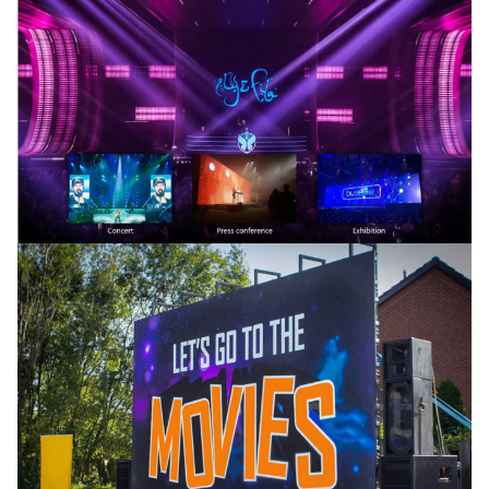
परिचालन तापमानः
-20°C~+50°C
परिचालन आर्द्रताः
10%~90% आरएच