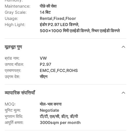
Maintenance:
पीछे की सेवा
Gray Scale:
14 बिट
Usage:
Rental,Fixed,Floor
High Light:
इंडोर P2.97 LED डिस्प्ले
,
500×1000 मिमी एलईडी डिस्प्ले
,
स्थिर एलईडी डिस्प्ले
मूलभूत गुण
ब्रांड नाम:
VW
उत्पाद मॉडल:
P2.97
प्रमाणपत्र:
EMC,CE,FCC,ROHS
उद्गम देश:
सीएन
व्यापारिक संपत्तियाँ
MOQ:
मोल-भाव करना
यूनिट मूल्य:
Negotiate
भुगतान विधि:
टी/टी, एल/सी, डी/ए, डी/पी
आपूर्ति क्षमता:
3000sqm per month