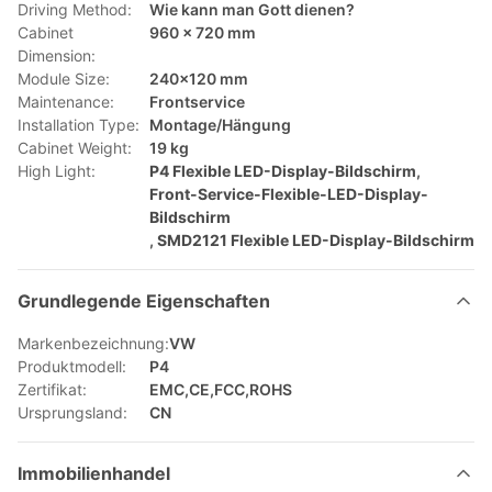
Driving Method:
Wie kann man Gott dienen?
Cabinet
960 × 720 mm
Dimension:
Module Size:
240x120 mm
Maintenance:
Frontservice
Installation Type:
Montage/Hängung
Cabinet Weight:
19 kg
High Light:
P4 Flexible LED-Display-Bildschirm
,
Front-Service-Flexible-LED-Display-
Bildschirm
,
SMD2121 Flexible LED-Display-Bildschirm
Grundlegende Eigenschaften
Markenbezeichnung:
VW
Produktmodell:
P4
Zertifikat:
EMC,CE,FCC,ROHS
Ursprungsland:
CN
Immobilienhandel