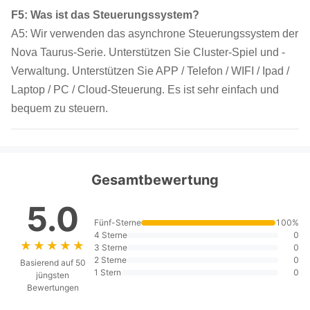
F5: Was ist das Steuerungssystem?
A5: Wir verwenden das asynchrone Steuerungssystem der
Nova Taurus-Serie. Unterstützen Sie Cluster-Spiel und -
Verwaltung. Unterstützen Sie APP / Telefon / WIFI / Ipad /
Laptop / PC / Cloud-Steuerung. Es ist sehr einfach und
bequem zu steuern.
Gesamtbewertung
5.0
Fünf-Sterne
100%
4 Sterne
0
★★★★★
★★★★★
3 Sterne
0
2 Sterne
0
Basierend auf 50
1 Stern
0
jüngsten
Bewertungen