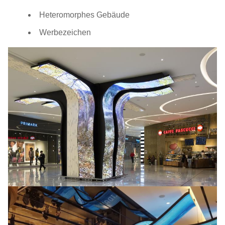
Lichtvermögen
800 bis 1000 Nits
Heteromorphes Gebäude
Maximalleistung:
800/280 W/m2
Werbezeichen
Instandhaltung:
Frontdienst
IP-Klassifizierung:
IP20
Erneuerungsrate:
>1920 Hz
Typ der Anlage:
Montage/Hängung
Graue Skala:
12 Bit
Blickwinkel:
H:140°; V:140°