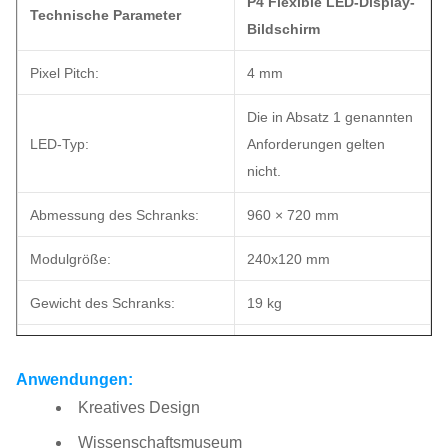
P4 Flexible LED-Display-
Technische Parameter
Bildschirm
Pixel Pitch:
4 mm
Die in Absatz 1 genannten
LED-Typ:
Anforderungen gelten
nicht.
Abmessung des Schranks:
960 × 720 mm
Modulgröße:
240x120 mm
Gewicht des Schranks:
19 kg
Schrankenmaterial:
Einfacher Stahl
Anwendungen:
Wie kann man Gott
Fahrzeugtyp:
Kreatives Design
dienen?
Wissenschaftsmuseum