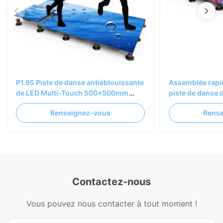
P1.95 Piste de danse antiéblouissante
Assemblée rapi
de LED Multi-Touch 500x500mm
piste de danse 
pour l'entreprise de musée
500x500mm pour
Renseignez-vous
Rens
d'événements
Contactez-nous
Vous pouvez nous contacter à tout moment !