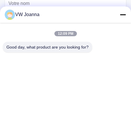
VW Joanna
12:09 PM
Good day, what product are you looking for?
Envoyer
maison
Produits
vidéos
Au sujet de nous
Visite d'usine
Contrôle de qualité
Contactez-nous
Demandez une citation
Blog