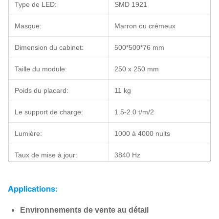
Type de LED:
SMD 1921
Masque:
Marron ou crémeux
Dimension du cabinet:
500*500*76 mm
Taille du module:
250 x 250 mm
Poids du placard:
11 kg
Le support de charge:
1.5-2.0 t/m/2
Lumière:
1000 à 4000 nuits
Taux de mise à jour:
3840 Hz
Pour les véhicules à moteur
Applications:
électrique, la valeur de
Classification IP:
l'éclairage doit être
Environnements de vente au détail
supérieure à: