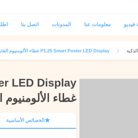
فيديو
معلومات عنا
المدونات
اتصل بنا
اطلب
P1.25 Smart Poster LED Display غطاء الألومنيوم القابل للطي 1x5
er LED Display
er LED Display
غطاء الألومنيوم ال
غطاء الألومنيوم ال
الخصائص الأساسية