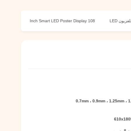
D TV
108 Inch Smart LED Poster Display
0.7mm ، 0.9mm ، 1.25mm ، 
610x18