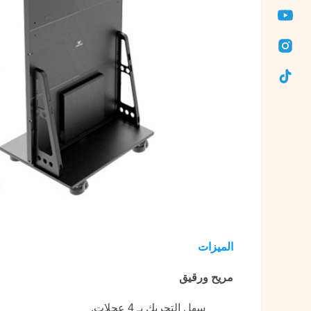
الميزات
مريح ورقيق
سهل التحريك بـ 4 عجلات.