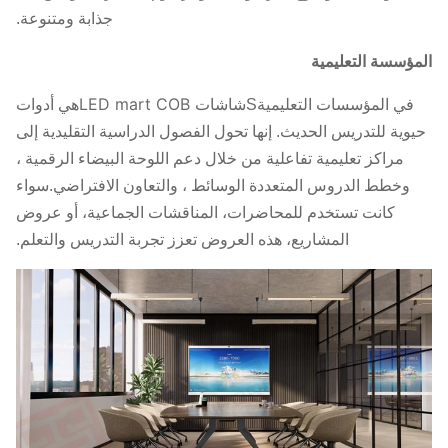
((الوقوف
((الوقوف
((الوقوف
جذابة ومتنوعة.
أظهر
على الأرض)
على الأرض)
على الأرض)
المؤسسة التعليمية
الوزن
100KG
130KG
205KG
((التركيب
((التركيب
((التركيب
شاشات LED mart COB
في المؤسسات التعليمية
S
هي أدوات
على الجدار)
على الحائط)
على الجدار)
حيوية للتدريس الحديث. إنها تحول الفصول الدراسية التقليدية إلى
مراكز تعليمية تفاعلية من خلال دعم اللوحة البيضاء الرقمية ،
نوع
1/36 1/36 أو 1/54 1/27 أو 1/60 1/48
وخطط الدروس المتعددة الوسائط ، والتعاون الافتراضي.سواء
القيادة
كانت تستخدم للمحاضرات، المناقشات الجماعية، أو عروض
المشاريع، هذه العروض تعزز تجربة التدريس والتعلم.
نسبة
16:9
العرض
مادة
الألومنيوم المصبوب بالموت
الخزانة
الصيانة
الخدمة الأمامية
تصنيف
الأمام: IP65 الخلف: IP30