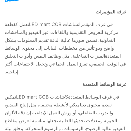
حجم
الوحدة
150×168.75
غرفة المؤتمرات
((ملم)
شاشات LED mart COB
في غرف المؤتمرات
تعمل كقطعة
نوع LED
COB
مركزية للعروض التقديمية واللقاءات عبر الفيديو والمناقشات
التعاونية. تضمن صورها عالية الدقة تقديم المعلومات بشكل
حجم
3000 ×
واضح وذو تأثير،من مخططات البيانات إلى محتوى الوسائط
العرض
2400*1350
3600*2025
16875
المتعددةالميزات التفاعلية، مثل وظائف اللمس وأدوات التعليق
((ملم)
في الوقت الحقيقي، تعزز العمل الجماعي وتجعل الاجتماعات أكثر
إنتاجية.
4608*2592/
3840*2160/
3072*1728/
غرفة الوسائط المتعددة
3840*2160/
3200*1800/
2560*1440/
دقة
شاشات LED mart COB
في غرف الوسائط المتعددة
S
تمكين
العرض
1920*1080/
2400*1350/
2880*1620/
تقديم محتوى ديناميكي لأنشطة مختلفة، مثل إنتاج الفيديو،
2304*1296
1920*1080
1536*864
والتدريب التفاعلي، أو ورش العمل الإبداعية.إن دقة الألوان
الحيوية ومعدلات تحديثها العالية تجعلها مناسبة لعرض مقاطع
245KG
180KG
130KG
الفيديو عالية الوضوح، الرسومات، والرسوم المتحركة، وخلق بيئة