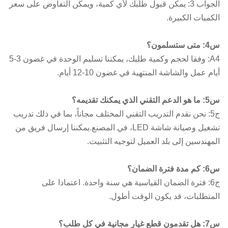
-20 درجة مئوية ~ +50 درجة مئوية
الجواب 3: يمكن قبول طلبك لأي كمية، ويمكن التفاوض على سعر
التشغيلية
الكميات الكبيرة.
الرطوبة
10 - 90٪ RH
التشغيلية
س4: متى ستسلمون؟
A4: وفقا لحجم وكمية طلبك، يمكننا تسليم الوحدة في غضون 3-5
أيام عمل والشاشة المنتهية في غضون 10-12 أيام.
س5: ما هو الدعم التقني الذي يمكنك تقديمه؟
ج5: نحن نقدم التدريب التقني المختلف مجاناً، بما في ذلك تدريب
تشغيل وصيانة شاشة LED، في المصنع.يمكننا إرسال فريق من
المهندسين إلى بلد العميل لتوجيه التثبيت.
س6: كم مدة فترة الضمان؟
ج6: فترة الضمان القياسية هي سنة واحدة. اعتمادا على
المتطلبات، قد يكون الوقت أطول.
س7: هل تقدمون قطع غيار مجانية في كل طلب؟