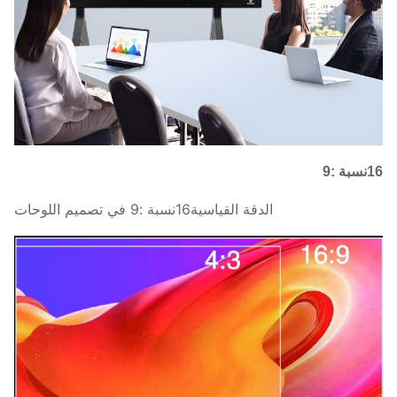
16نسبة :9
الدقة القياسية16نسبة :9 في تصميم اللوحات