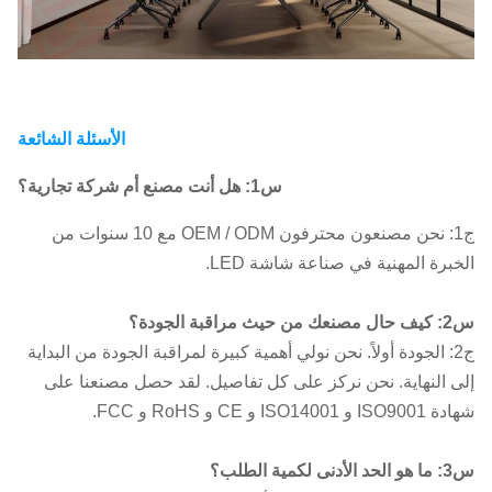
الملكية
الفكرية
معدل
> 3840 هرتز
التحديث
الأسئلة الشائعة
الوقوف على الأرض
س1: هل أنت مصنع أم شركة تجارية؟
نوع
تركيب الجدار
المنشأة
ج1: نحن مصنعون محترفون OEM / ODM مع 10 سنوات من
معلق
الخبرة المهنية في صناعة شاشة LED.
الدرجة
س2: كيف حال مصنعك من حيث مراقبة الجودة؟
16 بت
الرمادية
ج2: الجودة أولاً. نحن نولي أهمية كبيرة لمراقبة الجودة من البداية
إلى النهاية. نحن نركز على كل تفاصيل. لقد حصل مصنعنا على
زاوية
شهادة ISO9001 و ISO14001 و CE و RoHS و FCC.
H:170°V:170°
النظر
س3: ما هو الحد الأدنى لكمية الطلب؟
الحرارة