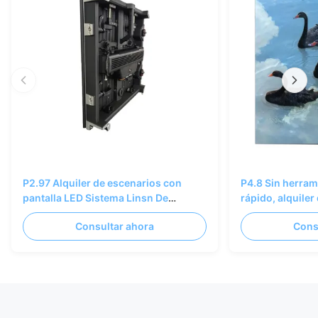
P2.97 Alquiler de escenarios con
P4.8 Sin herram
pantalla LED Sistema Linsn De
rápido, alquiler
fundición a presión AL 500×500/1000
Consultar ahora
Cons
mm