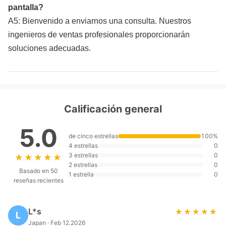
pantalla?
A5: Bienvenido a enviarnos una consulta. Nuestros
ingenieros de ventas profesionales proporcionarán
soluciones adecuadas.
Calificación general
5.0
de cinco estrellas
100%
4 estrellas
0
3 estrellas
0
★★★★★
★★★★★
2 estrellas
0
Basado en 50
1 estrella
0
reseñas recientes
L*s
★★★★★
★★★★★
L
Japan · Feb 12.2026