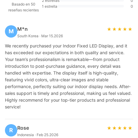
2 estrellas
0
Basado en 50
1 estrella
0
reseñas recientes
M*n
★★★★★
★★★★★
M
South Korea · Mar 15.2026
We recently purchased your Indoor Fixed LED Display, and it
has exceeded our expectations in both quality and service.
Your team’s professionalism is remarkable—from product
introduction to post-purchase guidance, every detail was
handled with expertise. The display itself is high-quality,
featuring vivid colors, ultra-clear images and stable
performance, perfectly suiting our indoor display needs. After-
sales support is timely and professional, making us feel valued.
Highly recommend for your top-tier products and professional
service!
Rose
★★★★★
★★★★★
R
Indonesia · Feb 25.2026