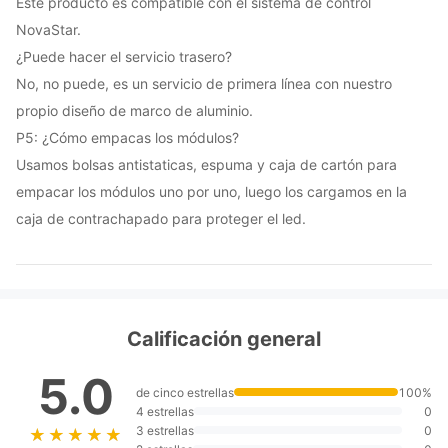
Este producto es compatible con el sistema de control
NovaStar.
¿Puede hacer el servicio trasero?
No, no puede, es un servicio de primera línea con nuestro
propio diseño de marco de aluminio.
P5: ¿Cómo empacas los módulos?
Usamos bolsas antistaticas, espuma y caja de cartón para
empacar los módulos uno por uno, luego los cargamos en la
caja de contrachapado para proteger el led.
Calificación general
5.0
de cinco estrellas
100%
4 estrellas
0
3 estrellas
0
★★★★★
★★★★★