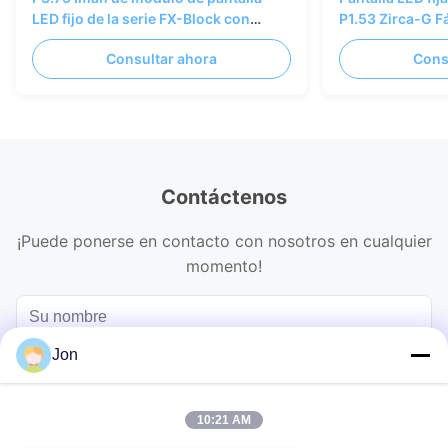
LED fijo de la serie FX-Block con
P1.53 Zirca-G Fá
diseño de cerradura para interiores
mantenimiento
Consultar ahora
Cons
Contáctenos
¡Puede ponerse en contacto con nosotros en cualquier
momento!
Jon
10:21 AM