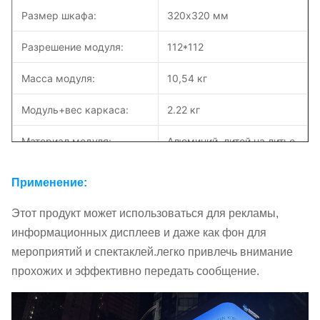
Размер шкафа:
320х320 мм
Разрешение модуля:
112*112
Масса модуля:
10,54 кг
Модуль+вес каркаса:
2.22 кг
Материал модуля:
Алюминий, литой на литье
Отношения с другими
Тип двигателя:
Применение:
людьми, 1/16
Этот продукт может использоваться для рекламы,
Яркость:
5000 нит
информационных дисплеев и даже как фон для
мероприятий и спектаклей.легко привлечь внимание
Максимальная
800/280 Вт/м
2
прохожих и эффективно передать сообщение.
мощность:
Услуги по обслуживанию:
Служба на фронте