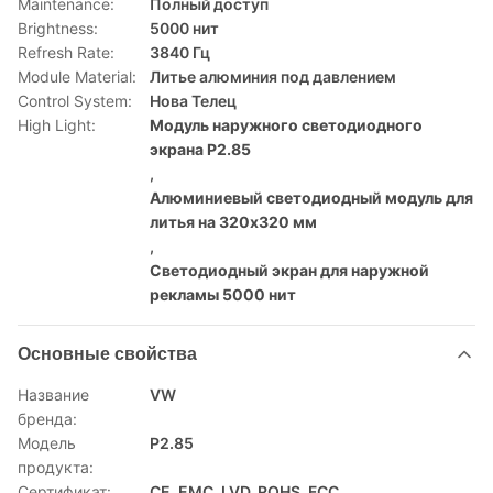
Maintenance:
Полный доступ
Brightness:
5000 нит
Refresh Rate:
3840 Гц
Module Material:
Литье алюминия под давлением
Control System:
Нова Телец
High Light:
Модуль наружного светодиодного
экрана P2.85
,
Алюминиевый светодиодный модуль для
литья на 320x320 мм
,
Светодиодный экран для наружной
рекламы 5000 нит
Основные свойства
Название
VW
бренда:
Модель
P2.85
продукта:
Сертификат:
CE, EMC, LVD, ROHS, FCC