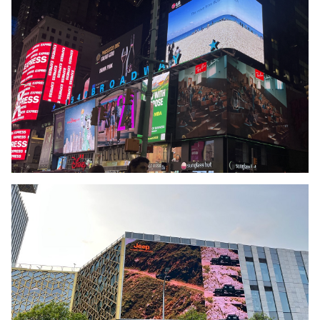
Использование на
Окружающая среда
открытом воздухе
IP-рейтинг:
IP67
Тип установки:
Установка/подвешивание