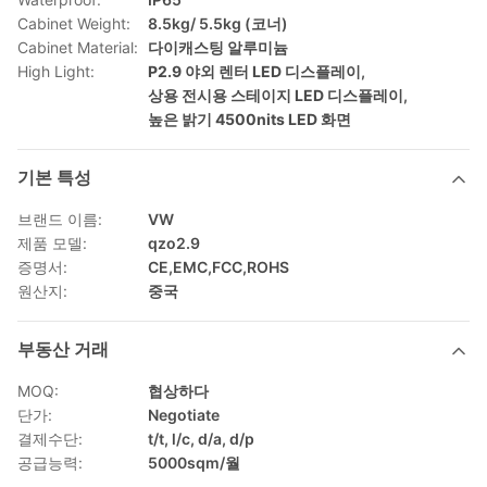
Cabinet Weight:
8.5kg/ 5.5kg (코너)
Cabinet Material:
다이캐스팅 알루미늄
High Light:
P2.9 야외 렌터 LED 디스플레이
,
상용 전시용 스테이지 LED 디스플레이
,
높은 밝기 4500nits LED 화면
기본 특성
브랜드 이름:
VW
제품 모델:
qzo2.9
증명서:
CE,EMC,FCC,ROHS
원산지:
중국
부동산 거래
MOQ:
협상하다
단가:
Negotiate
결제수단:
t/t, l/c, d/a, d/p
공급능력:
5000sqm/월