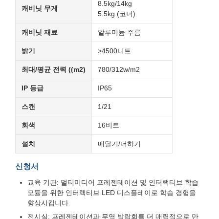
8.5kg/14kg
캐비닛 무게
5.5kg (코너)
캐비닛 재료
알루미늄 주름
밝기
>4500니트
최대/평균 전력 ((m2)
780/312w/m2
IP 등급
IP65
스캔
1/21
회색
16비트
설치
매달기/더하기
신청서
교육 기관: 멀티미디어 프레젠테이션 및 인터랙티브 학습
모듈을 위한 인터랙티브 LED 디스플레이로 학습 경험을
향상시킵니다.
전시실: 프레젠테이션과 무역 박람회를 더 매력적으로 만