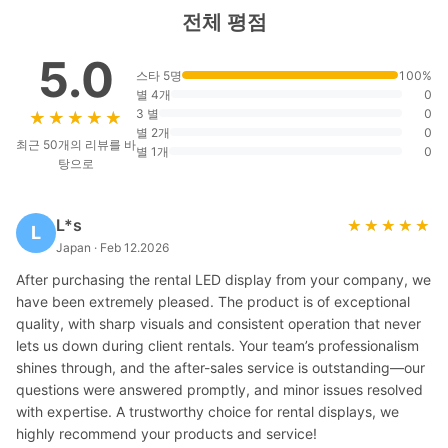
전체 평점
5.0
스타 5명
100%
별 4개
0
3 별
0
★★★★★
★★★★★
별 2개
0
최근 50개의 리뷰를 바
별 1개
0
탕으로
L*s
★★★★★
★★★★★
L
Japan · Feb 12.2026
After purchasing the rental LED display from your company, we
have been extremely pleased. The product is of exceptional
quality, with sharp visuals and consistent operation that never
lets us down during client rentals. Your team’s professionalism
shines through, and the after-sales service is outstanding—our
questions were answered promptly, and minor issues resolved
with expertise. A trustworthy choice for rental displays, we
highly recommend your products and service!