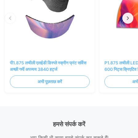
पी1.875 लचीली एलईडी डिस्प्ले स्क्रीन फ्रंट सर्विस
P1.875 लचीली LED 
अच्छी गर्मी अपव्यय 3840 हर्ट्ज
600 निट्स क्रिएटि
अभी पूछताछ करें
अभी
हमसे संपर्क करें
आप किसी भी समय हमसे संपर्क कर सकते हैं!