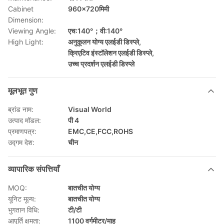
Cabinet
960×720मिमी
Dimension:
Viewing Angle:
एच:140°；वी:140°
High Light:
अनुकूलन योग्य एलईडी डिस्प्ले
,
क्रिएटिव इंस्टॉलेशन एलईडी डिस्प्ले
,
उच्च प्रदर्शन एलईडी डिस्प्ले
मूलभूत गुण
ब्रांड नाम:
Visual World
उत्पाद मॉडल:
पी 4
प्रमाणपत्र:
EMC,CE,FCC,ROHS
उद्गम देश:
चीन
व्यापारिक संपत्तियाँ
MOQ:
बातचीत योग्य
यूनिट मूल्य:
बातचीत योग्य
भुगतान विधि:
टी/टी
आपूर्ति क्षमता:
1100 वर्गमीटर/माह