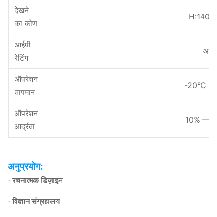
देखने
H:140°
का कोण
आईपी
आईप
रेटिंग
ऑपरेशन
-20℃ 
तापमान
ऑपरेशन
10% ——
आर्द्रता
अनुप्रयोग:
·
रचनात्मक डिज़ाइन
·
विज्ञान संग्रहालय