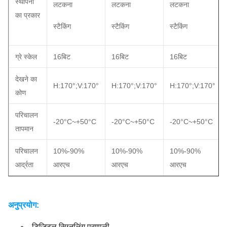
स्थापना
लटकना
लटकना
लटकना
का प्रकार
स्टैकिंग
स्टैकिंग
स्टैकिंग
ग्रे स्केल
16बिट
16बिट
16बिट
देखने का
H:170°;V:170°
H:170°;V:170°
H:170°;V:170°
कोण
परिचालन
-20°C~+50°C
-20°C~+50°C
-20°C~+50°C
तापमान
परिचालन
10%-90%
10%-90%
10%-90%
आर्द्रता
आरएच
आरएच
आरएच
अनुप्रयोग:
डिजिटल सिग्नलिंग प्रणाली