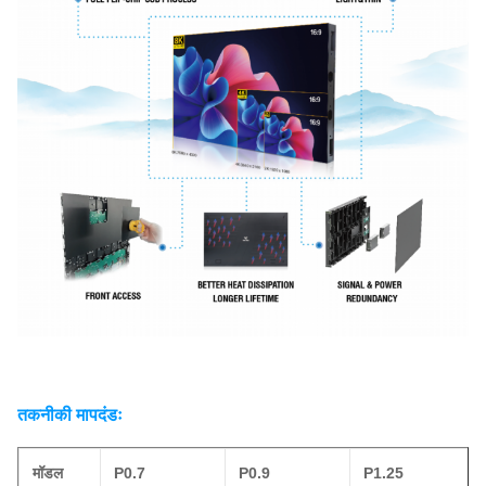
तकनीकी मापदंडः
मॉडल
P0.7
P0.9
P1.25