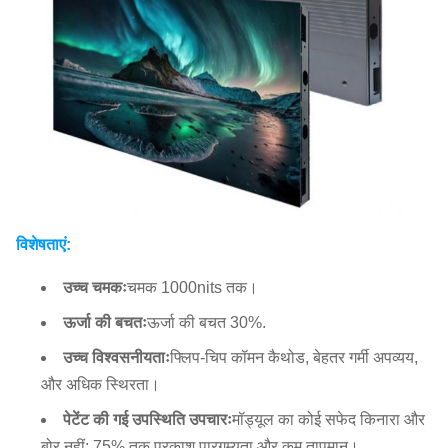
विशेषताएं:
उच्च चमकः
चमक 1000nits तक।
ऊर्जा की बचतः
ऊर्जा की बचत 30%.
उच्च विश्वसनीयताः
फ्लिप-चिप कॉमन कैथोड, बेहतर गर्मी अपव्यय,
और अधिक स्थिरता।
पेटेंट की गई उपस्थिति उपचारः
मॉड्यूल का कोई सफेद किनारा और
बोर नहीं; 75% तक प्रकाश पारगम्यता और कम तापमान।