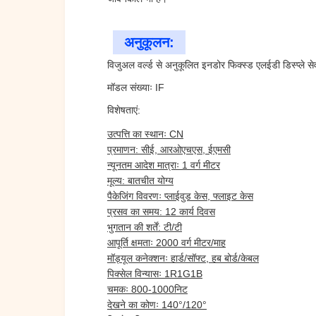
अनुकूलन:
विजुअल वर्ल्ड से अनुकूलित इनडोर फिक्स्ड एलईडी डिस्प्ले स
मॉडल संख्याः IF
विशेषताएं:
उत्पत्ति का स्थानः CN
प्रमाणन: सीई, आरओएचएस, ईएमसी
न्यूनतम आदेश मात्राः 1 वर्ग मीटर
मूल्य: बातचीत योग्य
पैकेजिंग विवरणः प्लाईवुड केस, फ्लाइट केस
प्रसव का समय: 12 कार्य दिवस
भुगतान की शर्तें: टी/टी
आपूर्ति क्षमताः 2000 वर्ग मीटर/माह
मॉड्यूल कनेक्शनः हार्ड/सॉफ्ट, हब बोर्ड/केबल
पिक्सेल विन्यासः 1R1G1B
चमकः 800-1000निट
देखने का कोणः 140°/120°