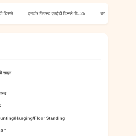
्ले
इनडोर फिक्स्ड एलईडी डिस्प्ले पी1.25
उच्च चमक वाले इनडोर फिक्स्
डी साइन
्स्ड
B
unting/Hanging/Floor Standing
20 °