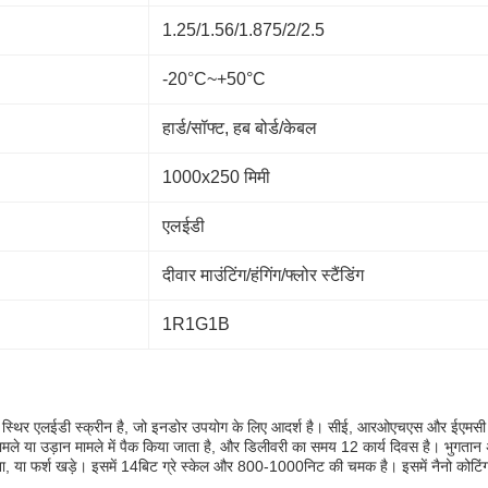
1.25/1.56/1.875/2/2.5
-20°C~+50°C
हार्ड/सॉफ्ट, हब बोर्ड/केबल
1000x250 मिमी
एलईडी
दीवार माउंटिंग/हंगिंग/फ्लोर स्टैंडिंग
1R1G1B
्थिर एलईडी स्क्रीन है, जो इनडोर उपयोग के लिए आदर्श है। सीई, आरओएचएस और ईएमसी प्रम
े या उड़ान मामले में पैक किया जाता है, और डिलीवरी का समय 12 कार्य दिवस है। भुगतान अव
लटकना, या फर्श खड़े। इसमें 14बिट ग्रे स्केल और 800-1000निट की चमक है। इसमें नैनो क