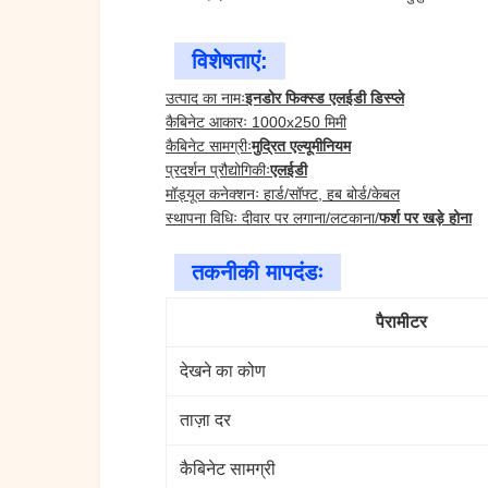
विशेषताएं:
उत्पाद का नामः
इनडोर फिक्स्ड एलईडी डिस्प्ले
कैबिनेट आकारः 1000x250 मिमी
कैबिनेट सामग्रीः
मुद्रित एल्यूमीनियम
प्रदर्शन प्रौद्योगिकीः
एलईडी
मॉड्यूल कनेक्शनः हार्ड/सॉफ्ट, हब बोर्ड/केबल
स्थापना विधिः दीवार पर लगाना/लटकाना/
फर्श पर खड़े होना
तकनीकी मापदंडः
पैरामीटर
देखने का कोण
ताज़ा दर
कैबिनेट सामग्री