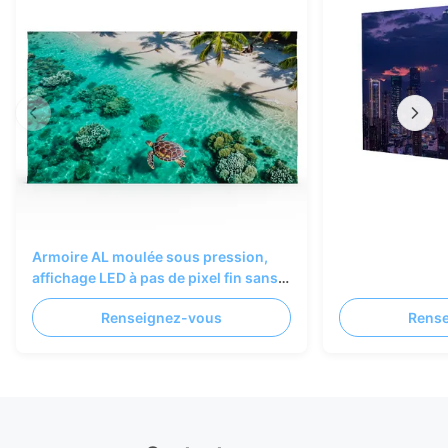
Armoire AL moulée sous pression,
affichage LED à pas de pixel fin sans
couture P1.25 COB, 600x337.5mm
Renseignez-vous
Rens