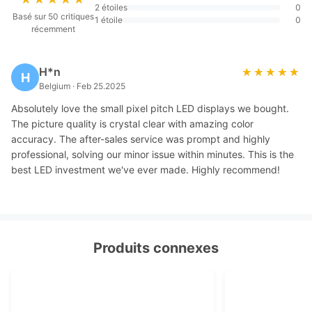
2 étoiles
0
Basé sur 50 critiques
1 étoile
0
récemment
H*n
★★★★★
★★★★★
H
Belgium · Feb 25.2025
Absolutely love the small pixel pitch LED displays we bought.
The picture quality is crystal clear with amazing color
accuracy. The after-sales service was prompt and highly
professional, solving our minor issue within minutes. This is the
best LED investment we've ever made. Highly recommend!
Produits connexes