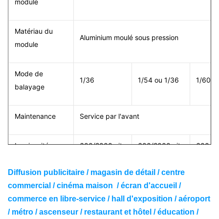
module
Matériau du
Aluminium moulé sous pression
module
Mode de
1/36
1/54 ou 1/36
1/60 o
balayage
Maintenance
Service par l'avant
Luminosité
600/2000 nits
600/2000 nits
600/15
Diffusion publicitaire / magasin de détail / centre
Puissance max.
390W/m²
420W/m²
330W/
commercial / cinéma maison / écran d'accueil /
commerce en libre-service / hall d'exposition / aéroport
Puissance
136W/m²
147W/m²
100W/
/ métro / ascenseur / restaurant et hôtel / éducation /
moyenne