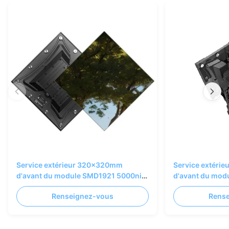
Service extérieur 320x320mm
Service extéri
d'avant du module SMD1921 5000nits
d'avant du mod
IP67 d'affichage à LED P4
d'affichage à L
Renseignez-vous
Rens