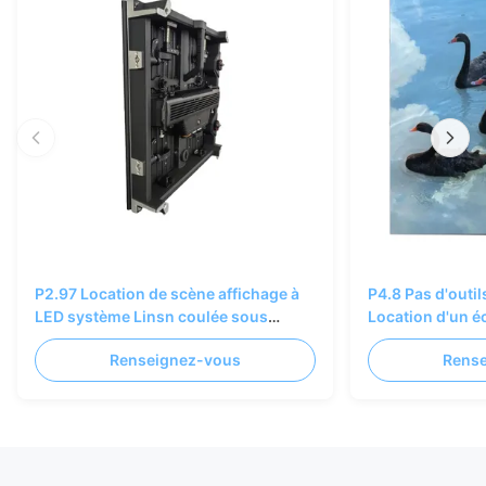
P2.97 Location de scène affichage à
P4.8 Pas d'outi
LED système Linsn coulée sous
Location d'un é
pression AL 500×500/1000mm
Renseignez-vous
Rens