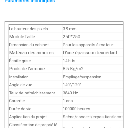
Paramètres techniques:
La hauteur des pixels
3.9 mm
Module
Taille
250*250
Dimension du cabinet
Pour les appareils à moteur:
Matériau des armoires
D'une épaisseur n'excédant
Écaille grise
14 bits
Poids de l'armoire
8.5 Kg/m2
Installation
Empilage/suspension
Angle de vue
140°/120°
Taux de rafraîchissement
3840 Hz
Garantie
1 ans
Durée de vie
100000 heures
Application du projet
Scène/concert/exposition/locatio
Classification de propriété