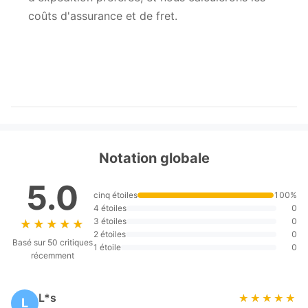
coûts d'assurance et de fret.
Notation globale
5.0
cinq étoiles
100%
4 étoiles
0
3 étoiles
0
★★★★★
★★★★★
2 étoiles
0
Basé sur 50 critiques
1 étoile
0
récemment
L*s
★★★★★
★★★★★
L