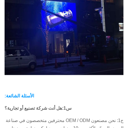
الأسئلة الشائعة:
س1:هل أنت شركة تصنيع أو تجارية؟
ج1: نحن مصنعون OEM / ODM محترفين متخصصون في صناعة