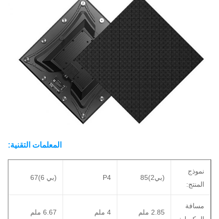
المعلمات التقنية:
نموذج
(بي2)85
P4
(بي 6)67
المنتج:
مسافة
2.85 ملم
4 ملم
6.67 ملم
البيكسل: