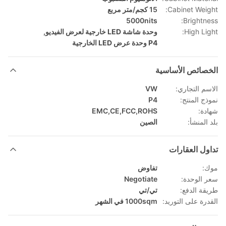
Cabinet Weight:
15 كجم/متر مربع
5000nits
Brightness:
High Light:
وحدة شاشة LED خارجية لعرض الفيديو
,
P4 وحدة عرض LED الخارجية
الخصائص الأساسية
الاسم التجاري:
VW
نموذج المنتج:
P4
شهادة:
EMC,CE,FCC,ROHS
بلد المنشأ:
الصين
تداول العقارات
موك:
تفاوض
سعر الوحدة:
Negotiate
طريقة الدفع:
تي/تي
القدرة على التوريد:
1000sqm في الشهر