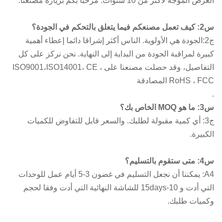
العرض الموجّه لأكثر من 10 سنوات. مرحبا بكم بزيارة مصنعنا.
س2: كيف تعمل مصنعكم فيما يتعلق بالتحكم في الجودة؟
ج2:الجودة هي الأولوية. الناس أكثر إشراقا دائما إعطاء أهمية
كبيرة لمراقبة الجودة من البداية إلى النهاية. نحن نركز على كل
التفاصيل، وقد حصلت مصنعنا على ISO9001،ISO14001، CE ،
RoHS ، FCC المصادقة
.
س3: ما هو MOQ الخاص بك؟
ج3: أي كمية مقبولة لطلبك. والسعر قابل للتفاوض للكميات
الكبيرة.
س4: متى ستقوم بالتسليم؟
A4: يمكننا أن نجعل التسليم في غضون 3-5 أيام عمل للوحدات
التي أدت و 10-15days للشاشة النهائية التي أدت وفقا لحجم
وكميات طلبك.