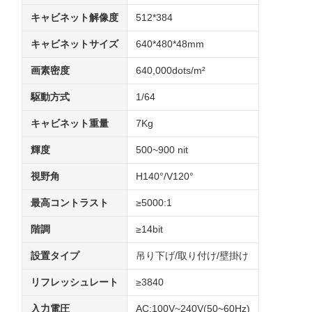
キャビネット解像度
512*384
キャビネットサイズ
640*480*48mm
画素密度
640,000dots/m²
駆動方式
1/64
キャビネット重量
7Kg
輝度
500~900 nit
視野角
H140°/V120°
最高コントラスト
≥5000:1
階調
≥14bit
設置タイプ
吊り下げ/取り付け/壁掛け
リフレッシュレート
≥3840
入力電圧
AC:100V~240V(50~60Hz)