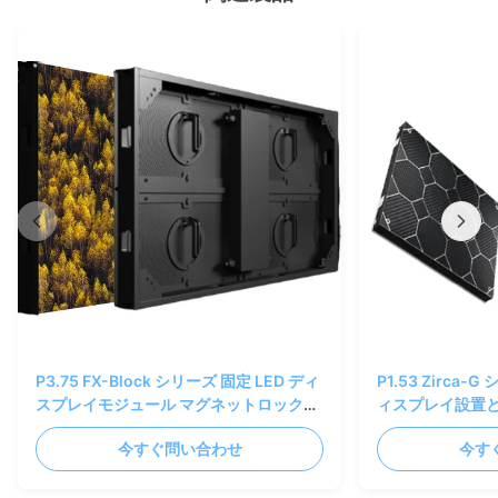
P3.75 FX-Block シリーズ 固定 LED ディ
P1.53 Zirca
スプレイモジュール マグネットロックデ
ィスプレイ設置
ザイン (屋内用)
今すぐ問い合わせ
今す