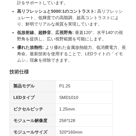
計をサポートしています。
高リフレッシュと5000:1のコントラスト:
高リフレッシ
ュレート、低輝度での高階調、超高コントラストによ
り、鮮明でリアルな画質を実現しています。
低放射線、超静音、広視野角:
垂直120°、水平140°の視
野角を提供し、広い視野範囲を可能にします。
優れた放熱性:
より優れた金属放熱能力、低消費電力、長
寿命。最新技術を使用することで、LEDライトの「イモ
ムシ」現象を排除できます。
技術仕様
製品モデル
P1.25
LEDタイプ
SMD1010
ピクセルピッチ
1.25mm
モジュール解像度
256*128
モジュールサイズ
320*160mm