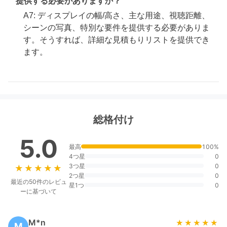
提供する必要がありますか？
A7: ディスプレイの幅/高さ、主な用途、視聴距離、
シーンの写真、特別な要件を提供する必要がありま
す。そうすれば、詳細な見積もりリストを提供でき
ます。
総格付け
5.0
最高
100%
4つ星
0
3つ星
0
★★★★★
★★★★★
2つ星
0
最近の50件のレビュ
星1つ
0
ーに基づいて
M*n
★★★★★
★★★★★
M